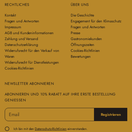
RECHTLICHES
ÜBER UNS
Kontakt
Die Geschichte
Fragen und Antworten
Engagement für den Klimaschutz
Impressum
Fragen und Antworten
AGB und Kundeninformationen
Presse
Zahlung und Versand
Gastronomiekunden
Datenschutzerklärung
Öffnungszeiten
Widerrufsrecht für den Verkauf von
Cookies-Richtlinien
Waren
Bewertungen
Widerrufsrecht für Dienstleistungen
Cookies-Richtlinien
NEWSLETTER ABONNIEREN
ABONNIEREN UND 10% RABATT AUF IHRE ERSTE BESTELLUNG
GENIESSEN
E
B
Registrieren
-
i
M
t
a
t
Ich bin mit den
Datenschutz-Richtlinien
einverstanden.
i