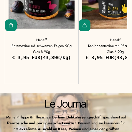
Henaff
Henaff
Ententerrine mit schwarzen Feigen 90g
Kaninchenterrine mit Pflau
Glas à 90g
Glas à 90g
€ 3,95 EUR
(43,89€/kg)
€ 3,95 EUR
(43,89
Regulärer
Stückpreis
Regulä
Stückp
Preis
Preis
Le Journal
Maître Philippe & Filles ist ein
Berliner Delikatessengeschäft
spezialisiert auf
französische und portugiesische Feinkost
. Bekannt sind sie besonders für
ihre
exzellente Auswahl an Käse, Weinen und einer der größten