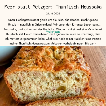
Meer statt Metzger: Thunfisch-Moussaka
24. Jul 2026
Unser Lieblingsrestaurant gleich um die Ecke, das Rhodos, macht gerade
Urlaub – natürlich in Griechenland. Wir essen dort für unser Leben gern
Moussaka, und so kam mir der Gedanke: Warum nicht einmal eine Variante mit
Weiterlesen
Thunfisch statt Fleisch versuchen? Das Ergebnis hat mich so überzeugt, dass
ich mir fest vorgenommen habe, Chef Alex nach seiner Rückkehr eine Portion
meiner Thunfisch-Moussaka zum Verkosten vorbeizubringen. Bis dahin
überbrücken wir die Wartezeit einfach mit dieser sonnigen Urlaubsküche aus
dem eigenen Ofen. Mediterran · Auflauf · bretonisch neu gedacht Moussaka
mit weißem Thunfisch 1 Std Gesamt 30 Min Backen 4 Port. Dieser orientalische
Klassiker erfindet sich auf bretonische Art neu: Die Moussaka mit weißem
Germon-Thunfisch wird Sie überraschen. Ein vollwertiges Gericht – wärmend,
aromatisch und ideal für alle, die Fisch in jeder Variante lieben. Zutaten 2
Gläser Thunfischfilets natur (Santa Catarina) 1 Dose geschälte Tomaten 1
Zwiebel 2 große Auberginen 2 EL Olivenöl 50 g Butter 50 g Mehl 500 ml
Milch 100 g geriebener Käse Salz & Pfeffer Unser Produkt für das Rezept
Thunfischfilets Natur (ohne Öl) im Glas · Santa Catarina Bonito-Filets von den
Azoren, mit der Angel nachhaltig gefischt und ohne Öl eingelegt – zart, fein
und ideal für diesen Auflauf. Glas à 250 g. € 7,95 Glas 250 g · je Kaufen →
Zubereitung 1 Die Auberginen der Länge nach in etwa 3 mm dicke Scheiben