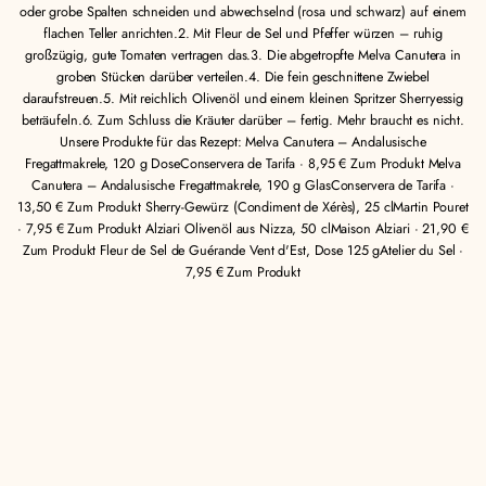
e
oder grobe Spalten schneiden und abwechselnd (rosa und schwarz) auf einem
n
flachen Teller anrichten.2. Mit Fleur de Sel und Pfeffer würzen – ruhig
großzügig, gute Tomaten vertragen das.3. Die abgetropfte Melva Canutera in
groben Stücken darüber verteilen.4. Die fein geschnittene Zwiebel
daraufstreuen.5. Mit reichlich Olivenöl und einem kleinen Spritzer Sherryessig
beträufeln.6. Zum Schluss die Kräuter darüber – fertig. Mehr braucht es nicht.
Unsere Produkte für das Rezept: Melva Canutera – Andalusische
Fregattmakrele, 120 g DoseConservera de Tarifa · 8,95 € Zum Produkt Melva
Canutera – Andalusische Fregattmakrele, 190 g GlasConservera de Tarifa ·
13,50 € Zum Produkt Sherry-Gewürz (Condiment de Xérès), 25 clMartin Pouret
· 7,95 € Zum Produkt Alziari Olivenöl aus Nizza, 50 clMaison Alziari · 21,90 €
Zum Produkt Fleur de Sel de Guérande Vent d'Est, Dose 125 gAtelier du Sel ·
7,95 € Zum Produkt