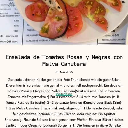
Ensalada de Tomates Rosas y Negras con
Melva Canutera
31. Mai 2026
Zur andalusischen Küche gehört der Rote Thun ebenso wie ein guter Salat.
Dieser hier ist so einfach wie genial – und schnell nachgemacht: Ensalada de
Tomates Rosas y Negras con Melva Canutera(Salat aus rosa und schwarzen
Weiterlesen
Tomaten mit Fregattmakrele) Für 4 Personen:• 3–4 reife rosa Tomaten (z. B.
M
e
Tomate Rosa de Barbastro)• 2–3 schwarze Tomaten (Kumato oder Black Krim)•
h
1 Glas Melva Canutera (Fregattmakrele), abgetropft• 1 kleine rote Zwiebel, sehr
r
fein geschnitten (optional)• Gutes Olivenöl extra vergine• Ein Spritzer
s
Sherryessig• Fleur de Sel und frisch gemahlener Pfeffer• Ein paar Blätter frisches
e
h
Basilikum oder Oregano (optional) So geht's:1. Die Tomaten in dicke Scheiben