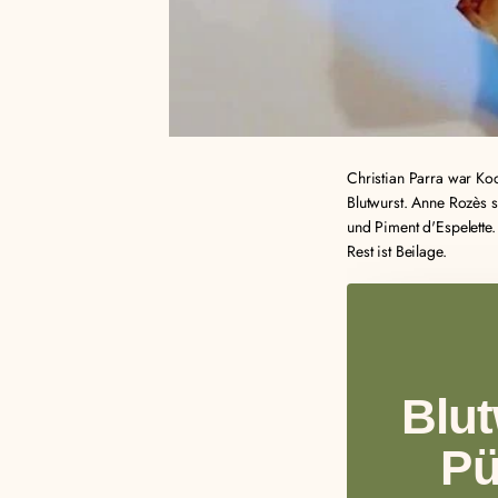
Christian Parra war Ko
Blutwurst. Anne Rozès s
und Piment d'Espelette.
Rest ist Beilage.
Blut
Pü