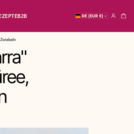
EZEPTE
B2B
DE (EUR €)
 Zwiebeln
rra"
ree,
n