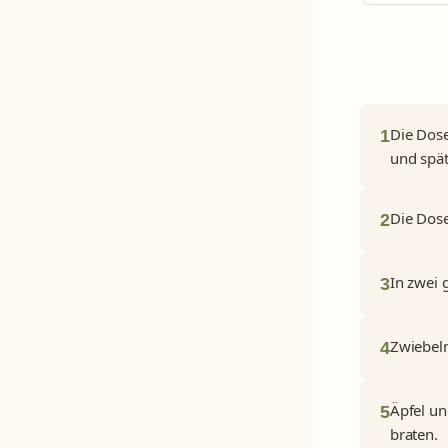
Die Dose
1
und späte
Die Dose
2
In zwei 
3
Zwiebeln
4
Äpfel un
5
braten.