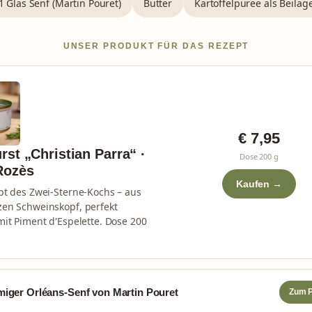
1 Glas Senf (Martin Pouret)
Butter
Kartoffelpüree als Beilag
UNSER PRODUKT FÜR DAS REZEPT
€ 7,95
rst „Christian Parra“ ·
Dose 200 g
Rozès
Kaufen →
t des Zwei-Sterne-Kochs – aus
en Schweinskopf, perfekt
it Piment d'Espelette. Dose 200
iger Orléans-Senf von Martin Pouret
Zum P