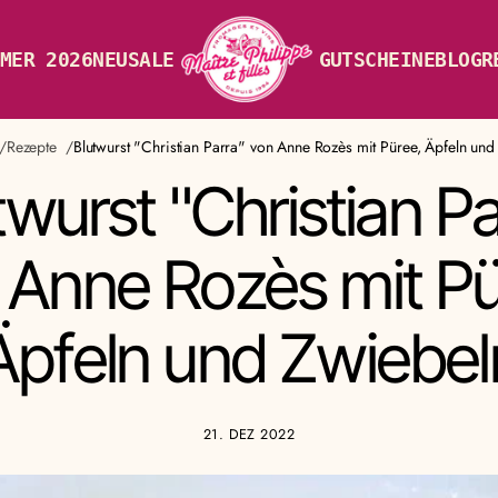
MER 2026
NEU
SALE
GUTSCHEINE
BLOG
R
Rezepte
Blutwurst "Christian Parra" von Anne Rozès mit Püree, Äpfeln und
twurst "Christian Pa
 Anne Rozès mit Pü
Äpfeln und Zwiebel
21. DEZ 2022