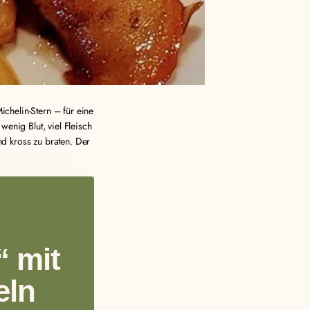
chelin-Stern – für eine
enig Blut, viel Fleisch
nd kross zu braten. Der
“ mit
eln