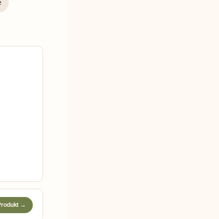
e
rodukt →