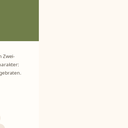
m Zwei-
harakter:
 gebraten.