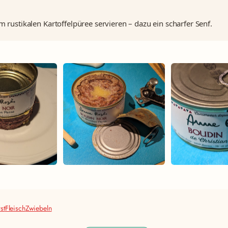
m rustikalen Kartoffelpüree servieren – dazu ein scharfer Senf.
st
Fleisch
Zwiebeln