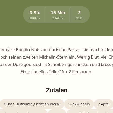
3 Std
15 Min
2
KÜHLEN
BRATEN
PORT.
gendäre Boudin Noir von Christian Parra – sie brachte de
och seinen zweiten Michelin-Stern ein. Wenig Blut, viel C
us der Dose gedrückt, in Scheiben geschnitten und kross
Ein „schnelles Teller“ für 2 Personen.
Zutaten
1 Dose Blutwurst „Christian Parra“
1–2 Zwiebeln
2 Äpfel