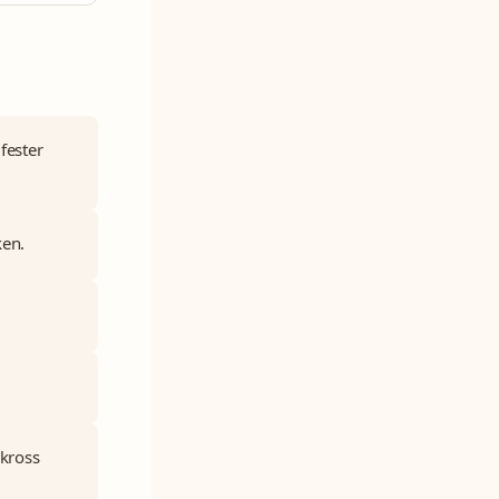
fester
ken.
 kross