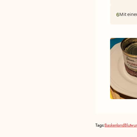
Mit eine
6
Tags:
Baskenland
Blutwur