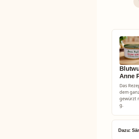
Blutwu
Anne 
Das Rezep
dem ganz
gewürzt m
g.
Dazu: Säm