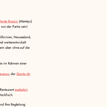
Monte Branco
(Alentejo)
von der Partie sein!
alifornien, Neuseeland,
d weiterentwickelt.
lem aber ohne auf die
Sie im Rahmen einer
ravesso
, der
Quinta do
 Restaurant
anabela's
tockfisch.
nd Ihre Begleitung