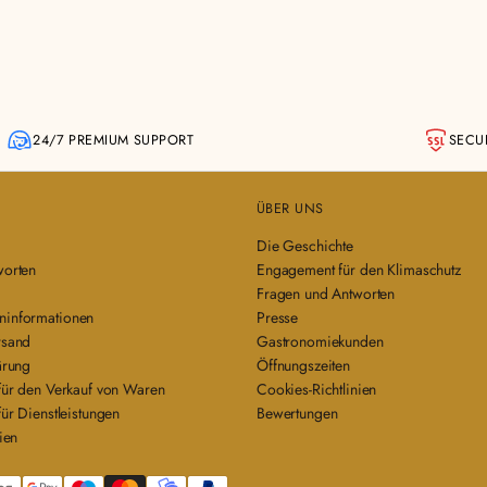
24/7 PREMIUM SUPPORT
SECU
ÜBER UNS
Die Geschichte
worten
Engagement für den Klimaschutz
Fragen und Antworten
informationen
Presse
rsand
Gastronomiekunden
ärung
Öffnungszeiten
für den Verkauf von Waren
Cookies-Richtlinien
ür Dienstleistungen
Bewertungen
ien