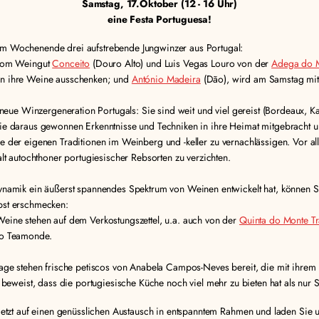
Samstag, 17.Oktober (12 - 16 Uhr)
eine Festa Portuguesa!
m Wochenende drei aufstrebende Jungwinzer aus Portugal:
 vom Weingut
Conceito
(Douro Alto) und Luis Vegas Louro von der
Adega do 
n ihre Weine ausschenken; und
António Madeira
(Dão), wird am Samstag mit 
e neue Winzergeneration Portugals: Sie sind weit und viel gereist (Bordeaux, K
ie daraus gewonnen Erkenntnisse und Techniken in ihre Heimat mitgebracht un
e der
eigenen Traditionen im Weinberg und -keller zu vernachlässigen. Vor al
alt autochthoner portugiesischer Rebsorten zu verzichten.
ynamik ein äußerst spannendes Spektrum von Weinen entwickelt hat, können 
bst erschmecken:
eine stehen auf dem Verkostungszettel, u.a. auch von der
Quinta do Monte T
do Teamonde.
lage stehen frische petiscos von Anabela Campos-Neves bereit, die mit ihrem
 beweist, dass die portugiesische Küche noch viel mehr zu bieten hat als nur S
jetzt auf einen genüsslichen Austausch in entspanntem Rahmen und laden Sie u