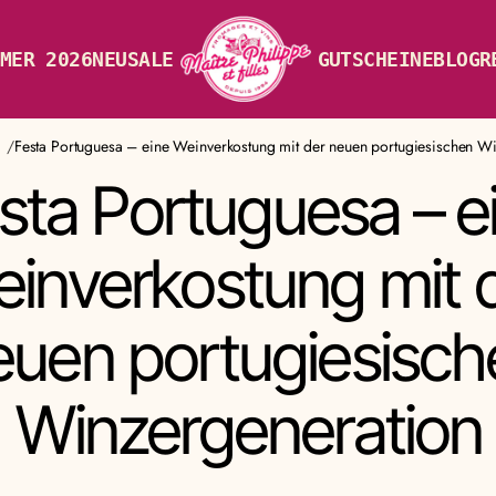
MER 2026
NEU
SALE
GUTSCHEINE
BLOG
R
Festa Portuguesa – eine Weinverkostung mit der neuen portugiesischen W
sta Portuguesa – e
inverkostung mit 
euen portugiesisch
Winzergeneration