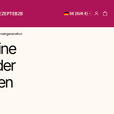
EZEPTE
B2B
DE (EUR €)
inzergeneration
ine
der
en