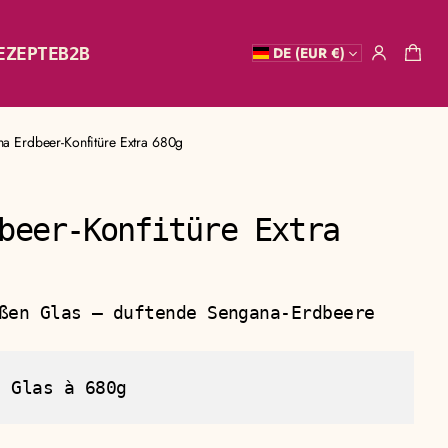
EZEPTE
B2B
DE (EUR €)
Nährwerte
a Erdbeer-Konfitüre Extra 680g
beer-Konfitüre Extra
ßen Glas — duftende Sengana-Erdbeere
:
Glas à 680g