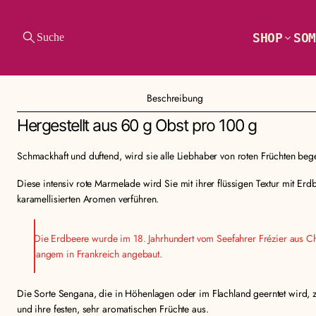
SHOP
SOM
Suche
ZUR
PRODUKTINFORMA
TION SPRINGEN
Beschreibung
Hergestellt aus 60 g Obst pro 100 g
Schmackhaft und duftend, wird sie alle Liebhaber von roten Früchten bege
Diese intensiv rote Marmelade wird Sie mit ihrer flüssigen Textur mit Erd
karamellisierten Aromen verführen.
Die Erdbeere wurde im 18. Jahrhundert vom Seefahrer Frézier aus Ch
langem in Frankreich angebaut.
Die Sorte Sengana, die in Höhenlagen oder im Flachland geerntet wird, ze
und ihre festen, sehr aromatischen Früchte aus.