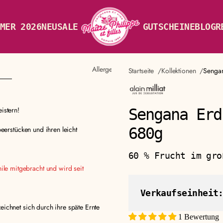
MER 2026
NEU
SALE
GUTSCHEINE
BLOG
R
Allergene und Zutaten
Startseite
Kollektionen
Sengan
istern!
Sengana Erd
680g
beerstücken und ihren leicht
60 % Frucht im gro
ile mitgebracht und wird seit
Verkaufseinheit
ichnet sich durch ihre späte Ernte
1 Bewertung