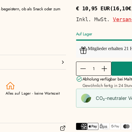
€ 10,95 EUR
(16,10€
 begeistern, ob als Snack oder zum
Regulärer
Stückpreis
Preis
Inkl. MwSt.
Versan
Auf Lager
Mitglieder erhalten 21 
M
e
M
M
n
e
e
Abholung verfügbar bei
Maît
g
n
n
Gewöhnlich fertig in 24 Stu
e
g
g
Alles auf Lager - keine Wartezeit
f
e
e
CO₂-neu­t­raler 
ü
f
f
r
ü
ü
S
r
r
e
S
S
n
e
e