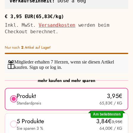
Verkaufseinheit:
Dose à 60g
€ 3,95 EUR
(65,83€/kg)
Regulärer
Stückpreis
Preis
Inkl. MwSt.
Versandkosten
werden beim
Checkout berechnet.
Nur noch
2
Artikel auf Lager!
Mitglieder erhalten 7 Herzen, wenn sie diesen Artikel
kaufen.
Sign up
or
log in
.
mehr kaufen und mehr sparen
Produkt
3,95€
Standardpreis
65,83€
/ KG
Am beliebtesten
5 Produkte
3,84€
3,95€
Sie sparen 3 %
64,00€
/ KG