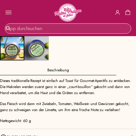
ZUR
S
PRODUKTINF
u
ORMATION
c
SPRINGEN
h
e
Beschreibung
Dieses traditionelle Rezept ist einfach auf Toast für Gourmet-Aperitifs zu entdecken.
Die Makrelen werden zuerst ganz in einer „court-bouillon“ gekocht und dann von
Hand verarbeitet, um die Haut und die Gräten zu entfernen.
Das Fleisch wird dann mit Zwiebeln, Tomaten, Weißwein und Gewürzen gekocht,
ganz zu schweigen von der Limette, um ihm eine frische Note zu verleihen!
Nettogewicht: 60 g