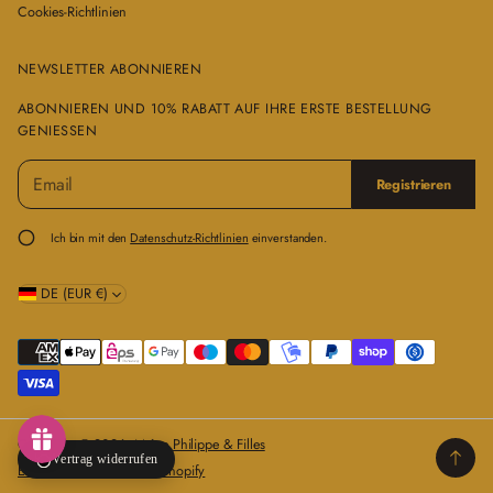
Cookies-Richtlinien
NEWSLETTER ABONNIEREN
ABONNIEREN UND 10% RABATT AUF IHRE ERSTE BESTELLUNG
GENIESSEN
E
B
Registrieren
-
i
M
t
a
t
Ich bin mit den
Datenschutz-Richtlinien
einverstanden.
i
e
l
g
*
DE (EUR €)
e
b
e
n
S
i
e
Copyright © 2026,
Maître Philippe & Filles
e
Vertrag widerrufen
Ecommerce Software by Shopify
i