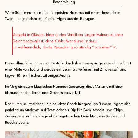
Beschreibung
Wir präsentieren Ihnen einen exquisiten Hummus mit einem besonderen
Twist... angereichert mit Kombu-Algen aus der Bretagne.
Verpackt in Gläsern, bietet er den Vorteil der langen Haltbarkeit ohne
Geschmacksverlust, ohne Kühlaufwand und ist dazu
umweltfreundlich, da die Verpackung vollständig "recycelbar" ist.
Diese pflanzliche Innovation besticht durch ihren einzigartigen Geschmack mit
einer Note von Jod und geröstetem Sesamöl, verfeinert mit Zitronensaft und
Ingwer für ein frisches, zitroniges Aroma.
Im Vergleich zum klassischen Hummus überzeugt diese Variante mit einer
überraschenden Textur und Geschmacksvielfalt.
Der Hummus, traditionell ein beliebter Snack für gesellige Runden, eignet sich
perfekt zum Streichen auf Toast oder als Dip für Gemüsesticks und Chips.
Zudem passt er hervorragend zu vegetarischen Gerichten, wie Salaten und
Buddha Bowls.