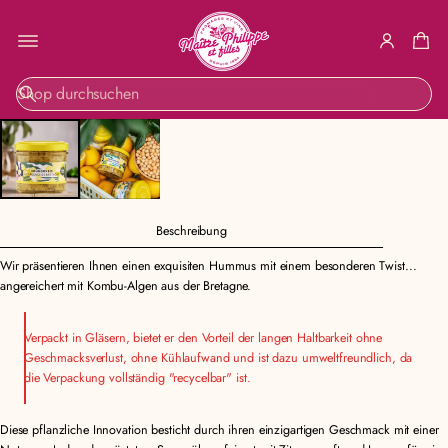
ZUR
S
PRODUKTINF
u
ORMATION
c
SPRINGEN
h
e
Beschreibung
Wir präsentieren Ihnen einen exquisiten Hummus mit einem besonderen Twist...
angereichert mit Kombu-Algen aus der Bretagne.
Verpackt in Gläsern, bietet er den Vorteil der langen Haltbarkeit ohne
Geschmacksverlust, ohne Kühlaufwand und ist dazu umweltfreundlich, da
die Verpackung vollständig "recycelbar" ist.
Diese pflanzliche Innovation besticht durch ihren einzigartigen Geschmack mit einer