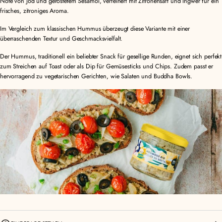
Note von Jod und geröstetem Sesamöl, verfeinert mit Zitronensaft und Ingwer für ein
frisches, zitroniges Aroma.
Im Vergleich zum klassischen Hummus überzeugt diese Variante mit einer
überraschenden Textur und Geschmacksvielfalt.
Der Hummus, traditionell ein beliebter Snack für gesellige Runden, eignet sich perfekt
zum Streichen auf Toast oder als Dip für Gemüsesticks und Chips. Zudem passt er
hervorragend zu vegetarischen Gerichten, wie Salaten und Buddha Bowls.