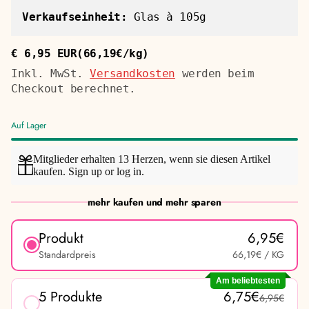
Verkaufseinheit:
Glas à 105g
€ 6,95 EUR
(66,19€/kg)
Regulärer
Stückpreis
Preis
Inkl. MwSt.
Versandkosten
werden beim
Checkout berechnet.
Auf Lager
Mitglieder erhalten 13 Herzen, wenn sie diesen Artikel
kaufen.
Sign up
or
log in
.
mehr kaufen und mehr sparen
Produkt
6,95€
Standardpreis
66,19€
/ KG
Am beliebtesten
5 Produkte
6,75€
6,95€