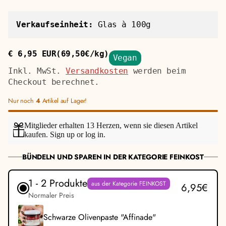
Verkaufseinheit:
Glas à 100g
€ 6,95 EUR
(69,50€/kg)
Vegan
Regulärer
Stückpreis
Preis
Inkl. MwSt.
Versandkosten
werden beim
Checkout berechnet.
Nur noch
4
Artikel auf Lager!
Mitglieder erhalten 13 Herzen, wenn sie diesen Artikel
kaufen.
Sign up
or
log in
.
BÜNDELN UND SPAREN IN DER KATEGORIE FEINKOST
1 - 2 Produkte
aus der Kategorie FEINKOST
6,95€
Normaler Preis
Schwarze Olivenpaste "Affinade"