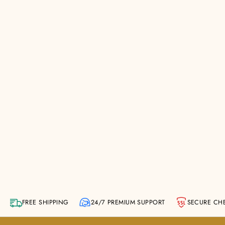
FREE SHIPPING
24/7 PREMIUM SUPPORT
SECURE CH