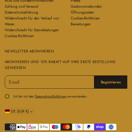
AGB und Kundeninformationen
Presse
Zahlung und Versand
Gastronomiekunden
Datenschutzerklärung
Öffnungszeiten
Widerrufsrecht für den Verkauf von
Cookies-Richtlinien
Waren
Bewertungen
Widerrufsrecht für Dienstleistungen
Cookies-Richtlinien
NEWSLETTER ABONNIEREN
ABONNIEREN UND 10% RABATT AUF IHRE ERSTE BESTELLUNG
GENIESSEN
E
B
Registrieren
-
i
M
t
a
t
Ich bin mit den
Datenschutz-Richtlinien
einverstanden.
i
e
l
g
*
DE (EUR €)
e
b
e
n