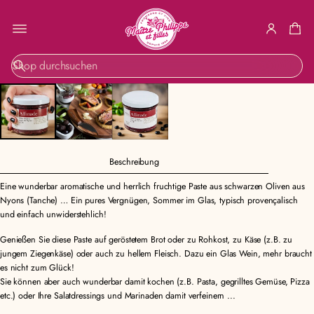
ZUR
S
PRODUKTINF
u
ORMATION
c
SPRINGEN
h
e
Beschreibung
Eine wunderbar aromatische und herrlich fruchtige Paste aus schwarzen Oliven aus
Nyons (Tanche) … Ein pures Vergnügen, Sommer im Glas, typisch provençalisch
und einfach unwiderstehlich!
Genießen Sie diese Paste auf geröstetem Brot oder zu Rohkost, zu Käse (z.B. zu
jungem Ziegenkäse) oder auch zu hellem Fleisch. Dazu ein Glas Wein, mehr braucht
es nicht zum Glück!
Sie können aber auch wunderbar damit kochen (z.B. Pasta, gegrilltes Gemüse, Pizza
etc.) oder Ihre Salatdressings und Marinaden damit verfeinern ...