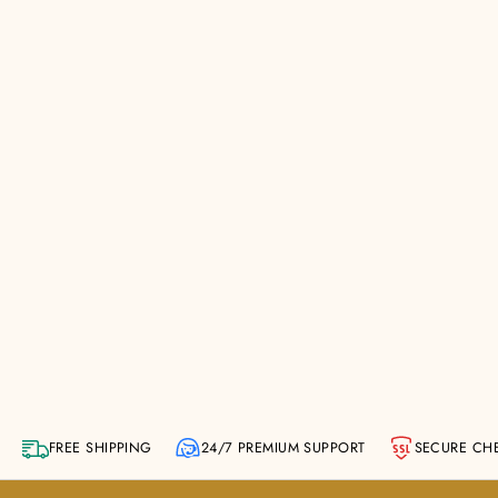
FREE SHIPPING
24/7 PREMIUM SUPPORT
SECURE CH