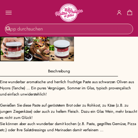
ZUR
S
PRODUKTINF
u
ORMATION
c
SPRINGEN
h
e
Beschreibung
Eine wunderbar aromatische und herrlich fruchtige Paste aus schwarzen Oliven aus
Nyons (Tanche) … Ein pures Vergnügen, Sommer im Glas, typisch provençalisch
und einfach unwiderstehlich!
Genießen Sie diese Paste auf geröstetem Brot oder zu Rohkost, zu Käse (z.B. zu
jungem Ziegenkäse) oder auch zu hellem Fleisch. Dazu ein Glas Wein, mehr braucht
es nicht zum Glück!
Sie können aber auch wunderbar damit kochen (z.B. Pasta, gegrilltes Gemüse, Pizza
etc.) oder Ihre Salatdressings und Marinaden damit verfeinern ...