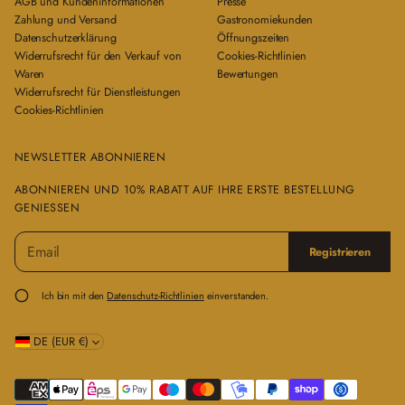
AGB und Kundeninformationen
Presse
Zahlung und Versand
Gastronomiekunden
Datenschutzerklärung
Öffnungszeiten
Widerrufsrecht für den Verkauf von
Cookies-Richtlinien
Waren
Bewertungen
Widerrufsrecht für Dienstleistungen
Cookies-Richtlinien
NEWSLETTER ABONNIEREN
ABONNIEREN UND 10% RABATT AUF IHRE ERSTE BESTELLUNG
GENIESSEN
E
B
Registrieren
-
i
M
t
a
t
Ich bin mit den
Datenschutz-Richtlinien
einverstanden.
i
e
l
g
*
DE (EUR €)
e
b
e
n