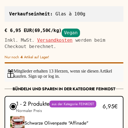
Verkaufseinheit:
Glas à 100g
€ 6,95 EUR
(69,50€/kg)
Vegan
Regulärer
Stückpreis
Preis
Inkl. MwSt.
Versandkosten
werden beim
Checkout berechnet.
Nur noch
4
Artikel auf Lager!
Mitglieder erhalten 13 Herzen, wenn sie diesen Artikel
kaufen.
Sign up
or
log in
.
BÜNDELN UND SPAREN IN DER KATEGORIE FEINKOST
1 - 2 Produkte
aus der Kategorie FEINKOST
6,95€
Normaler Preis
Schwarze Olivenpaste "Affinade"