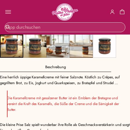
ZUR
S
PRODUKTINF
u
ORMATION
c
SPRINGEN
h
e
Beschreibung
Eine herrlich üppige Karamellcreme mit feiner Salznote. Köstlich zu Crêpes, auf
gegrilltem Brot, zu Eis, Joghurt und Quarkspeisen, zu Bratapfel und Strudel …
Die Karamellcreme mit gesalzener Butter ist ein Emblem der Bretagne und
vereint die Kraft des Karamells, die Süße der Creme und die Sämigkeit der
Butter.
Die kleine Prise Salz spielt wunderbar ihre Rolle als Geschmacksverstärkerin und sorgt