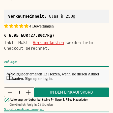
Verkaufseinheit:
Glas à 250g
4 Bewertungen
€ 6,95 EUR
(27,80€/kg)
Regulärer
Stückpreis
Preis
Inkl. MwSt.
Versandkosten
werden beim
Checkout berechnet.
Auf Lager
Mitglieder erhalten 13 Herzen, wenn sie diesen Artikel
kaufen.
Sign up
or
log in
.
M
IN DEN EINKAUFSKORB
M
M
e
e
e
Abholung verfügbar bei
Maître Philippe & Filles Hauptladen
n
n
n
Gewöhnlich fertig in 24 Stunden
g
Shop-Informationen anzeigen
g
g
e