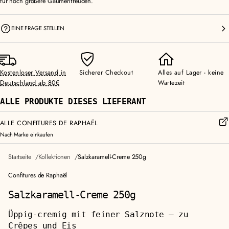
für noch größere Gaumenfreuden.
EINE FRAGE STELLEN
Kostenloser Versand in
Sicherer Checkout
Alles auf Lager - keine
Deutschland ab 80€
Wartezeit
ALLE PRODUKTE DIESES LIEFERANT
ALLE CONFITURES DE RAPHAËL
Nach Marke einkaufen
Startseite
Kollektionen
Salzkaramell-Creme 250g
Confitures de Raphaël
Salzkaramell-Creme 250g
Üppig-cremig mit feiner Salznote — zu
Crêpes und Eis