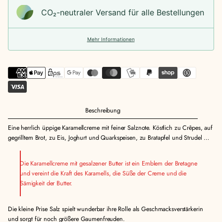
e
e
f
CO₂-neu­t­raler Versand für alle Bestellungen
f
f
ü
ü
ü
r
r
r
S
Mehr Informationen
S
S
a
a
a
l
l
l
z
z
z
k
k
k
a
a
a
r
r
r
a
Beschreibung
a
a
m
m
m
e
Eine herrlich üppige Karamellcreme mit feiner Salznote. Köstlich zu Crêpes, auf
e
e
l
gegrilltem Brot, zu Eis, Joghurt und Quarkspeisen, zu Bratapfel und Strudel …
l
l
l
l
l
-
-
-
C
Die Karamellcreme mit gesalzener Butter ist ein Emblem der Bretagne
C
C
r
und vereint die Kraft des Karamells, die Süße der Creme und die
r
r
e
Sämigkeit der Butter.
e
e
m
m
m
e
Die kleine Prise Salz spielt wunderbar ihre Rolle als Geschmacksverstärkerin
e
e
2
und sorgt für noch größere Gaumenfreuden.
2
2
5