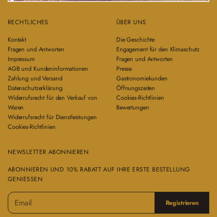
RECHTLICHES
ÜBER UNS
Kontakt
Die Geschichte
Fragen und Antworten
Engagement für den Klimaschutz
Impressum
Fragen und Antworten
AGB und Kundeninformationen
Presse
Zahlung und Versand
Gastronomiekunden
Datenschutzerklärung
Öffnungszeiten
Widerrufsrecht für den Verkauf von
Cookies-Richtlinien
Waren
Bewertungen
Widerrufsrecht für Dienstleistungen
Cookies-Richtlinien
NEWSLETTER ABONNIEREN
ABONNIEREN UND 10% RABATT AUF IHRE ERSTE BESTELLUNG
GENIESSEN
E
B
Registrieren
-
i
M
t