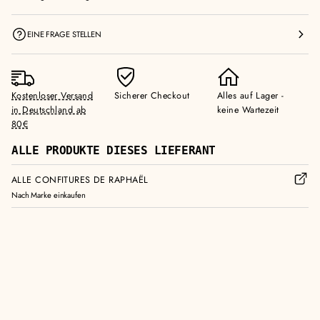
5
5
0
0
0
g
EINE FRAGE STELLEN
g
g
v
e
e
r
r
h
Kostenloser Versand
Sicherer Checkout
Alles auf Lager -
r
ö
in Deutschland ab
keine Wartezeit
i
h
80€
n
e
g
n
ALLE PRODUKTE DIESES LIEFERANT
e
r
ALLE CONFITURES DE RAPHAËL
n
Nach Marke einkaufen