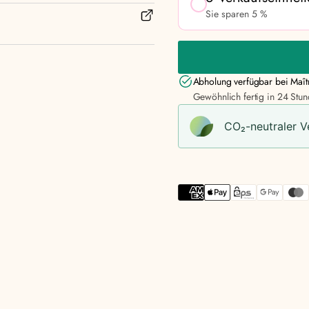
Sie sparen 5 %
Abholung verfügbar bei
Maît
Gewöhnlich fertig in 24 Stu
CO₂-neu­t­raler 