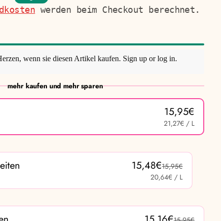
dkosten
werden beim Checkout berechnet.
Herzen, wenn sie diesen Artikel kaufen.
Sign up
or
log in
.
mehr kaufen und mehr sparen
15,95€
21,27€
/ L
eiten
15,48€
15,95€
20,64€
/ L
en
15,16€
15,95€