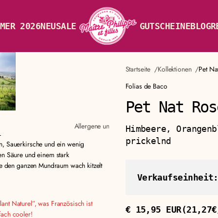
MER 2026
NEU
SALE
GUTSCHEINE
BLOG
R
Startseite
Kollektionen
Pet Na
Folias de Baco
Pet Nat Ros
Allergene und Zutaten
Himbeere, Orangenb
prickelnd
n, Sauerkirsche und ein wenig
en Säure und einem stark
die den ganzen Mundraum wach kitzelt
Verkaufseinheit
ant Naturel”, was Französisch ist
€ 15,95 EUR
(21,27€
fach cooler!
Regulärer
Stückpreis