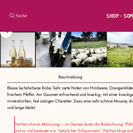
SHOP
SOM
Suche
ZUR
PRODUKTINFORMA
TION SPRINGEN
Beschreibung
Blasse lachsfarbene Robe. Sehr zarte Noten von Himbeere, Orangenblüte
frischem Pfeffer. Am Gaumen erfrischend und knackig, mit einer knackig
mineralischen, fast salzigen Charakter. Dazu eine sehr schöne Mousse, 
und lange bleibt.
Pet Nat ist eine Abkürzung – im Ganzen lautet die Bezeichnung “Pétill
und so viel bedeutet wie “natürlicher Schaumwein”. Pet Nat klingt ein