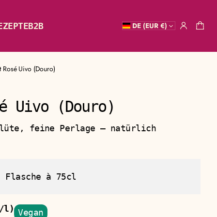
EZEPTE
B2B
DE (EUR €)
t Rosé Uivo (Douro)
é Uivo (Douro)
Hersteller
lüte, feine Perlage — natürlich
:
Flasche à 75cl
/l)
Vegan