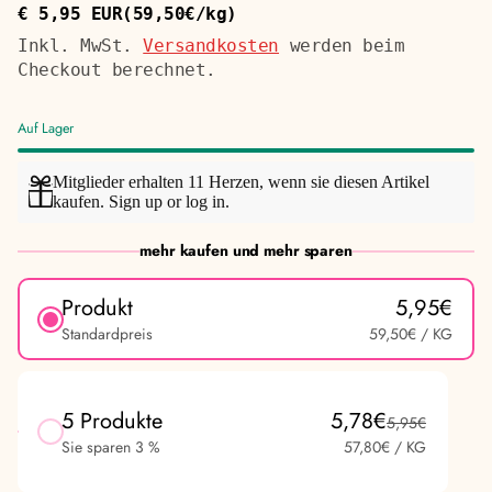
€ 5,95 EUR
(59,50€/kg)
Regulärer
Stückpreis
Preis
Inkl. MwSt.
Versandkosten
werden beim
Checkout berechnet.
Auf Lager
Mitglieder erhalten 11 Herzen, wenn sie diesen Artikel
kaufen.
Sign up
or
log in
.
mehr kaufen und mehr sparen
Produkt
5,95€
Standardpreis
59,50€
/ KG
5 Produkte
5,78€
Am beliebtesten
5,95€
Sie sparen 3 %
57,80€
/ KG