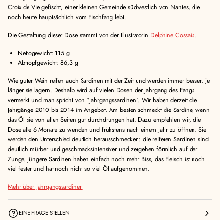
Croix de Vie gefischt, einer kleinen Gemeinde südwestlich von Nantes, die
noch heute hauptsächlich vom Fischfang lebt.
Die Gestaltung dieser Dose stammt von der Illustratorin
Delphine Cossais
.
Nettogewicht: 115 g
Abtropfgewicht: 86,3 g
Wie guter Wein reifen auch Sardinen mit der Zeit und werden immer besser, je
länger sie lagern. Deshalb wird auf vielen Dosen der Jahrgang des Fangs
vermerkt und man spricht von "Jahrgangssardinen". Wir haben derzeit die
Jahrgänge 2010 bis 2014 im Angebot. Am besten schmeckt die Sardine, wenn
das Öl sie von allen Seiten gut durchdrungen hat. Dazu empfehlen wir, die
Dose alle 6 Monate zu wenden und frühstens nach einem Jahr zu öffnen. Sie
werden den Unterschied deutlich herausschmecken: die reiferen Sardinen sind
deutlich mürber und geschmacksintensiver und zergehen förmlich auf der
Zunge. Jüngere Sardinen haben einfach noch mehr Biss, das Fleisch ist noch
viel fester und hat noch nicht so viel Öl aufgenommen.
Mehr über Jahrgangssardinen
EINE FRAGE STELLEN