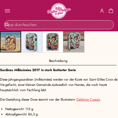
ZUR
S
PRODUKTINF
u
ORMATION
c
SPRINGEN
h
e
Beschreibung
Sardines Millésimées 2017 in stark limitierter Serie
Diese Jahrgangssardinen (millésimées) werden vor der Küste von Saint Gilles Croix de
Vie gefischt, einer kleinen Gemeinde südwestlich von Nantes, die noch heute
hauptsächlich vom Fischfang lebt.
Die Gestaltung dieser Dose stammt von der Illustratorin
Delphine Cossais
.
Nettogewicht: 115 g
Abtropfgewicht: 86,3 g