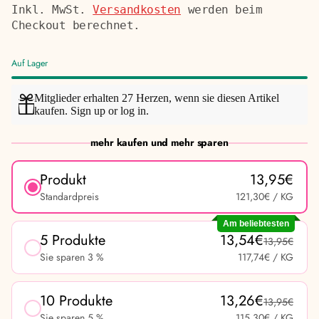
Preis
Inkl. MwSt.
Versandkosten
werden beim
Checkout berechnet.
Auf Lager
Mitglieder erhalten 27 Herzen, wenn sie diesen Artikel
kaufen.
Sign up
or
log in
.
mehr kaufen und mehr sparen
Produkt
13,95€
Standardpreis
121,30€
/ KG
Am beliebtesten
5 Produkte
13,54€
13,95€
Sie sparen 3 %
117,74€
/ KG
10 Produkte
13,26€
13,95€
Sie sparen 5 %
115,30€
/ KG