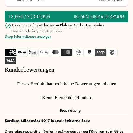
13,95€
(121,30€/KG)
IN DEN EINKAUFSKORB
REGULÄRER
STÜCKPREIS
PREIS
Abholung verfügbar bei
Maître Philippe & Filles Hauptladen
Gewöhnlich fertig in 24 Stunden
Shop-Informationen anzeigen
Kundenbewertungen
Dieses Produkt hat noch keine Bewertungen erhalten
Keine Elemente gefunden
Beschreibung
Sardines Millésimées 2017 in stark limitierter Serie
Diese Jahrgangssardinen (millésimées) werden vor der Küste von Saint Gilles