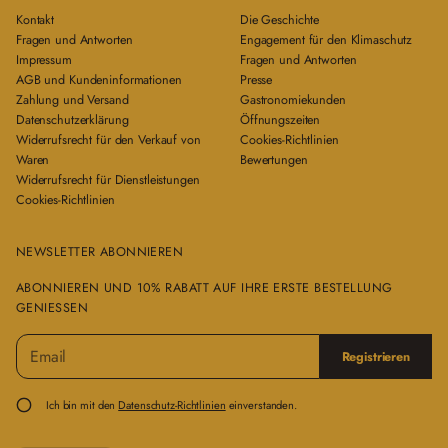
Kontakt
Die Geschichte
Fragen und Antworten
Engagement für den Klimaschutz
Impressum
Fragen und Antworten
AGB und Kundeninformationen
Presse
Zahlung und Versand
Gastronomiekunden
Datenschutzerklärung
Öffnungszeiten
Widerrufsrecht für den Verkauf von
Cookies-Richtlinien
Waren
Bewertungen
Widerrufsrecht für Dienstleistungen
Cookies-Richtlinien
NEWSLETTER ABONNIEREN
ABONNIEREN UND 10% RABATT AUF IHRE ERSTE BESTELLUNG
GENIESSEN
E
B
Registrieren
-
i
M
t
a
t
Ich bin mit den
Datenschutz-Richtlinien
einverstanden.
i
e
l
g