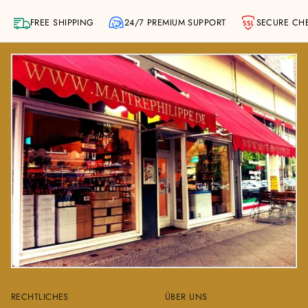
FREE SHIPPING
24/7 PREMIUM SUPPORT
SECURE CH
RECHTLICHES
ÜBER UNS