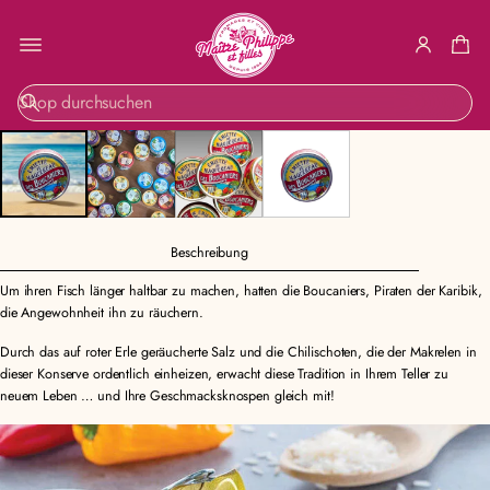
ZUR
S
PRODUKTINF
u
ORMATION
c
SPRINGEN
h
e
Beschreibung
Um ihren Fisch länger haltbar zu machen, hatten die Boucaniers, Piraten der Karibik,
die Angewohnheit ihn zu räuchern.
Durch das auf roter Erle geräucherte Salz und die Chilischoten, die der Makrelen in
dieser Konserve ordentlich einheizen, erwacht diese Tradition in Ihrem Teller zu
neuem Leben … und Ihre Geschmacksknospen gleich mit!