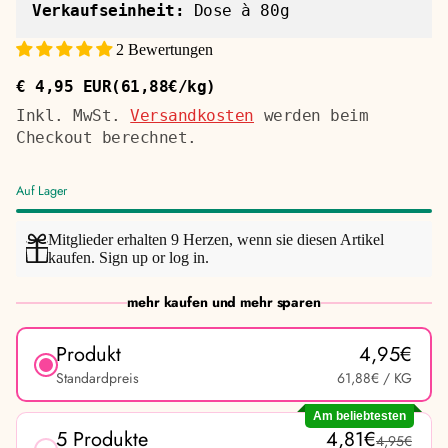
Verkaufseinheit:
Dose à 80g
2 Bewertungen
€ 4,95 EUR
(61,88€/kg)
Regulärer
Stückpreis
Preis
Inkl. MwSt.
Versandkosten
werden beim
Checkout berechnet.
Auf Lager
Mitglieder erhalten 9 Herzen, wenn sie diesen Artikel
kaufen.
Sign up
or
log in
.
mehr kaufen und mehr sparen
Produkt
4,95€
Standardpreis
61,88€
/ KG
Am beliebtesten
5 Produkte
4,81€
4,95€