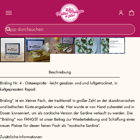
ZUR
S
PRODUKTINF
u
ORMATION
c
SPRINGEN
h
e
Beschreibung
Brisling Nr. 4 - Ostseesprotte - leicht gesalzen und und luftgetrocknet, in
kaltgepresstem Rapsöl.
Brisling" ist ein kleiner Fisch, der traditionell in großer Zahl an der skandinavischen
und baltischen Küste angelandet wurde. Hier wurde er von Hand zubereitet und in
Dosen konserviert, um als nordische Version der Sardine verkauft zu werden. Die
"Brisling" von FANGST ist unser Beitrag zur Wiederbelebung und Schaffung eines
neuen Platzes für diesen feinen Fisch als "nordische Sardine“.
Zusätzliche Informationen: