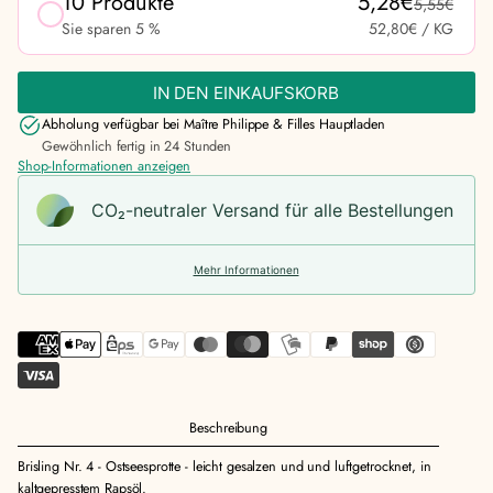
10 Produkte
5,28€
5,55€
Sie sparen 5 %
52,80€
/ KG
IN DEN EINKAUFSKORB
Abholung verfügbar bei
Maître Philippe & Filles Hauptladen
Gewöhnlich fertig in 24 Stunden
Shop-Informationen anzeigen
CO₂-neu­t­raler Versand für alle Bestellungen
Mehr Informationen
Beschreibung
Brisling Nr. 4 - Ostseesprotte - leicht gesalzen und und luftgetrocknet, in
kaltgepresstem Rapsöl.