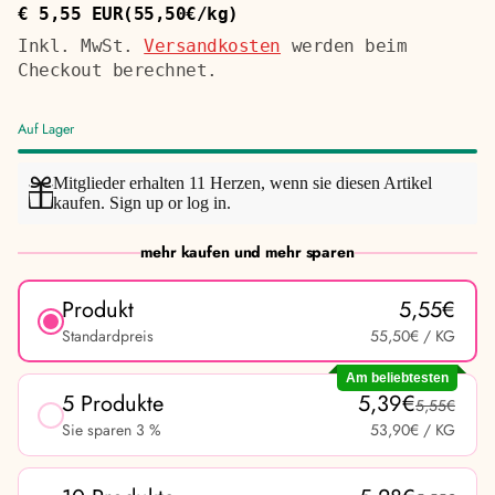
€ 5,55 EUR
(55,50€/kg)
Regulärer
Stückpreis
Preis
Inkl. MwSt.
Versandkosten
werden beim
Checkout berechnet.
Auf Lager
Mitglieder erhalten 11 Herzen, wenn sie diesen Artikel
kaufen.
Sign up
or
log in
.
mehr kaufen und mehr sparen
Produkt
5,55€
Standardpreis
55,50€
/ KG
Am beliebtesten
5 Produkte
5,39€
5,55€
Sie sparen 3 %
53,90€
/ KG