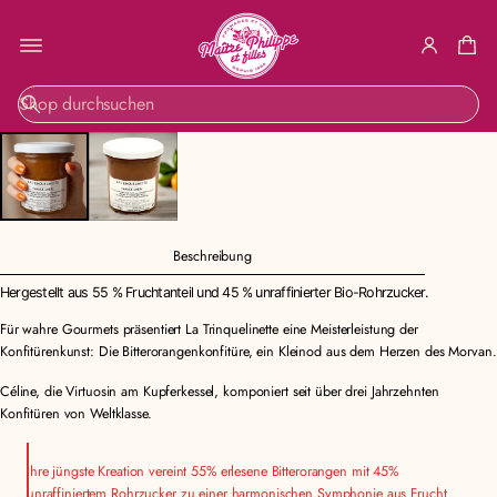
ZUR
S
PRODUKTINF
u
ORMATION
c
SPRINGEN
h
e
Beschreibung
Hergestellt aus 55 % Fruchtanteil und 45 % unraffinierter Bio-Rohrzucker.
Für wahre Gourmets präsentiert La Trinquelinette eine Meisterleistung der
Konfitürenkunst: Die Bitterorangenkonfitüre, ein Kleinod aus dem Herzen des Morvan.
Céline, die Virtuosin am Kupferkessel, komponiert seit über drei Jahrzehnten
Konfitüren von Weltklasse.
Ihre jüngste Kreation vereint 55% erlesene Bitterorangen mit 45%
unraffiniertem Rohrzucker zu einer harmonischen Symphonie aus Frucht