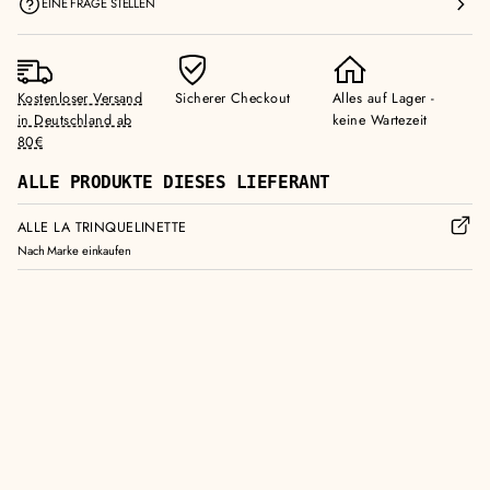
EINE FRAGE STELLEN
e
r
r
h
r
ö
i
h
Kostenloser Versand
Sicherer Checkout
Alles auf Lager -
n
e
in Deutschland ab
keine Wartezeit
g
n
80€
e
r
ALLE PRODUKTE DIESES LIEFERANT
n
ALLE LA TRINQUELINETTE
Nach Marke einkaufen