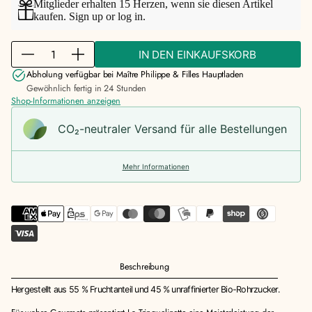
Mitglieder erhalten 15 Herzen, wenn sie diesen Artikel
kaufen.
Sign up
or
log in
.
M
IN DEN EINKAUFSKORB
M
M
e
e
e
Abholung verfügbar bei
Maître Philippe & Filles Hauptladen
n
n
n
Gewöhnlich fertig in 24 Stunden
g
Shop-Informationen anzeigen
g
g
e
e
e
f
CO₂-neu­t­raler Versand für alle Bestellungen
f
f
ü
ü
ü
r
r
r
B
Mehr Informationen
B
B
i
i
i
t
t
t
t
t
t
e
e
e
r
r
r
o
o
o
r
Beschreibung
r
r
a
a
a
n
Hergestellt aus 55 % Fruchtanteil und 45 % unraffinierter Bio-Rohrzucker.
n
n
g
g
g