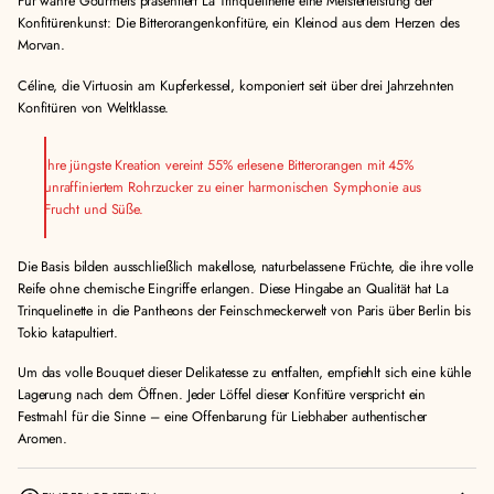
e
Für wahre Gourmets präsentiert La Trinquelinette eine Meisterleistung der
e
e
n
Konfitürenkunst: Die Bitterorangenkonfitüre, ein Kleinod aus dem Herzen des
n
n
-
Morvan.
-
-
K
Céline, die Virtuosin am Kupferkessel, komponiert seit über drei Jahrzehnten
K
K
o
Konfitüren von Weltklasse.
o
o
n
n
n
f
f
f
i
Ihre jüngste Kreation vereint 55% erlesene Bitterorangen mit 45%
i
i
t
unraffiniertem Rohrzucker zu einer harmonischen Symphonie aus
t
t
ü
Frucht und Süße.
ü
ü
r
r
r
e
e
e
E
Die Basis bilden ausschließlich makellose, naturbelassene Früchte, die ihre volle
E
E
x
Reife ohne chemische Eingriffe erlangen. Diese Hingabe an Qualität hat La
x
x
t
Trinquelinette in die Pantheons der Feinschmeckerwelt von Paris über Berlin bis
t
t
r
Tokio katapultiert.
r
r
a
Um das volle Bouquet dieser Delikatesse zu entfalten, empfiehlt sich eine kühle
a
a
3
Lagerung nach dem Öffnen. Jeder Löffel dieser Konfitüre verspricht ein
3
3
7
Festmahl für die Sinne – eine Offenbarung für Liebhaber authentischer
7
7
0
Aromen.
0
0
g
g
g
v
e