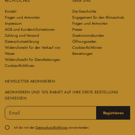
RECHTLICHES
ÜBER UNS
Kontakt
Die Geschichte
Fragen und Antworten
Engagement für den Klimaschutz
Impressum
Fragen und Antworten
AGB und Kundeninformationen
Presse
Zahlung und Versand
Gastronomiekunden
Datenschutzerklärung
Öffnungszeiten
Widerrufsrecht für den Verkauf von
Cookies-Richtlinien
Waren
Bewertungen
Widerrufsrecht für Dienstleistungen
Cookies-Richtlinien
NEWSLETTER ABONNIEREN
ABONNIEREN UND 10% RABATT AUF IHRE ERSTE BESTELLUNG
GENIESSEN
E
B
Registrieren
-
i
M
t
a
t
Ich bin mit den
Datenschutz-Richtlinien
einverstanden.
i
e