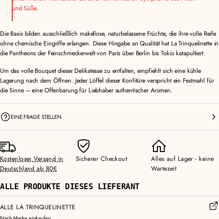
und Süße.
Die Basis bilden ausschließlich makellose, naturbelassene Früchte, die ihre volle Reife
ohne chemische Eingriffe erlangen. Diese Hingabe an Qualität hat La Trinquelinette in
die Pantheons der Feinschmeckerwelt von Paris über Berlin bis Tokio katapultiert.
Um das volle Bouquet dieser Delikatesse zu entfalten, empfiehlt sich eine kühle
Lagerung nach dem Öffnen. Jeder Löffel dieser Konfitüre verspricht ein Festmahl für
die Sinne – eine Offenbarung für Liebhaber authentischer Aromen.
EINE FRAGE STELLEN
Kostenloser Versand in
Sicherer Checkout
Alles auf Lager - keine
Deutschland ab 80€
Wartezeit
ALLE PRODUKTE DIESES LIEFERANT
ALLE LA TRINQUELINETTE
Nach Marke einkaufen