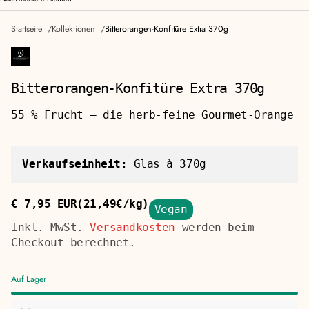
Startseite
Kollektionen
Bitterorangen-Konfitüre Extra 370g
Bitterorangen-Konfitüre Extra 370g
55 % Frucht — die herb-feine Gourmet-Orange
Verkaufseinheit:
Glas à 370g
€ 7,95 EUR
(21,49€/kg)
Vegan
Regulärer
Stückpreis
Preis
Inkl. MwSt.
Versandkosten
werden beim
Checkout berechnet.
Auf Lager