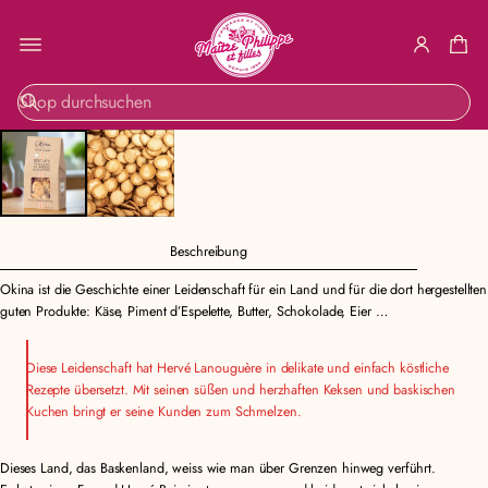
ZUR
S
PRODUKTINF
u
ORMATION
c
SPRINGEN
h
e
Beschreibung
Okina ist die Geschichte einer Leidenschaft für ein Land und für die dort hergestellten
guten Produkte: Käse, Piment d’Espelette, Butter, Schokolade, Eier …
Diese Leidenschaft hat Hervé Lanouguère in delikate und einfach köstliche
Rezepte übersetzt. Mit seinen süßen und herzhaften Keksen und baskischen
Kuchen bringt er seine Kunden zum Schmelzen.
Dieses Land, das Baskenland, weiss wie man über Grenzen hinweg verführt.