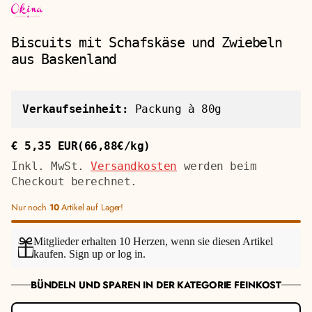
Biscuits mit Schafskäse und Zwiebeln
aus Baskenland
Verkaufseinheit:
Packung à 80g
€ 5,35 EUR
(66,88€/kg)
Regulärer
Stückpreis
Preis
Inkl. MwSt.
Versandkosten
werden beim
Checkout berechnet.
Nur noch
10
Artikel auf Lager!
Mitglieder erhalten 10 Herzen, wenn sie diesen Artikel
kaufen.
Sign up
or
log in
.
BÜNDELN UND SPAREN IN DER KATEGORIE FEINKOST