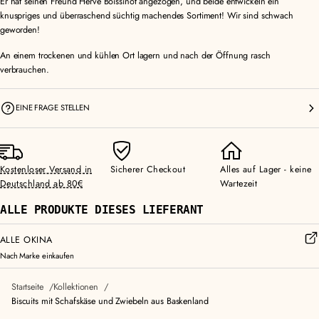
Er hat seinen Freund Hervé Boissinot angezogen, und beide entwickeln ein
knuspriges und überraschend süchtig machendes Sortiment! Wir sind schwach
geworden!
An einem trockenen und kühlen Ort lagern und nach der Öffnung rasch
verbrauchen.
EINE FRAGE STELLEN
Kostenloser Versand in
Sicherer Checkout
Alles auf Lager - keine
Deutschland ab 80€
Wartezeit
ALLE PRODUKTE DIESES LIEFERANT
ALLE OKINA
Nach Marke einkaufen
Startseite
Kollektionen
Biscuits mit Schafskäse und Zwiebeln aus Baskenland